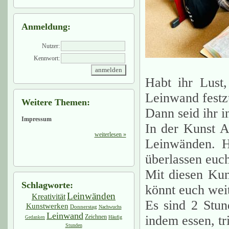
Anmeldung:
Nutzer:
Kennwort:
Habt ihr Lust
Leinwand festz
Weitere Themen:
Dann seid ihr i
Impressum
In der Kunst 
weiterlesen »
Leinwänden. H
überlassen euch
Mit diesen Kun
Schlagworte:
könnt euch wei
Leinwänden
Kreativität
Es sind 2 Stun
Kunstwerken
Donnerstag
Nachwuchs
Leinwand
Zeichnen
indem essen, tr
Häufig
Gedanken
Stunden