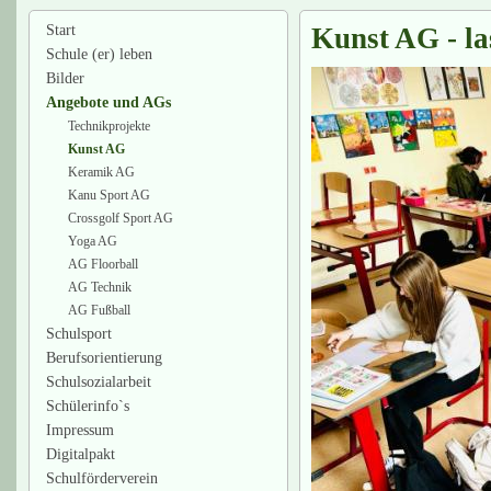
Start
Kunst AG - las
Schule (er) leben
Bilder
Angebote und AGs
Technikprojekte
Kunst AG
Keramik AG
Kanu Sport AG
Crossgolf Sport AG
Yoga AG
AG Floorball
AG Technik
AG Fußball
Schulsport
Berufsorientierung
Schulsozialarbeit
Schülerinfo`s
Impressum
Digitalpakt
Schulförderverein