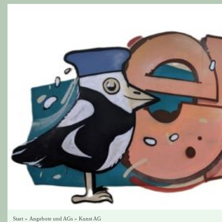
Start
»
Angebote und AGs
»
Kunst AG