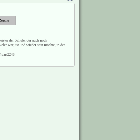
ister der Schule, der auch noch
ler war, ist und wieder sein möchte, in der
/#part2246