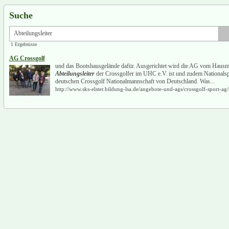
Suche
1 Ergebnisse
AG Crossgolf
und das Bootshausgelände dafür. Ausgerichtet wird die AG vom Hausme
Abteilungsleiter
der Crossgolfer im UHC e.V. ist und zudem Nationalspie
deutschen Crossgolf Nationalmannschaft von Deutschland. Was...
http://www.sks-elster.bildung-lsa.de/angebote-und-ags/crossgolf-sport-ag