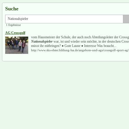
Suche
1 Ergebnisse
AG Crossgolf
vom Hausmeister der Schule, der auch noch Abteilungsleiter der Cross
Nationalspieler
war, ist und wieder sein möchte, in der deutschen Cro
müsst ihr mitbringen? ● Gute Laune ● Interesse Was braucht...
http://www.sks-elster.bildung-lsa.de/angebote-und-ags/crossgolf-sport-ag