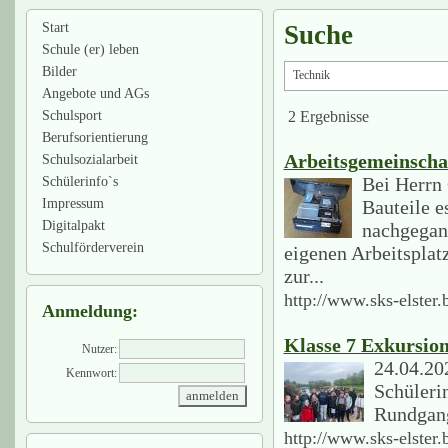
Start
Suche
Schule (er) leben
Bilder
Angebote und AGs
2 Ergebnisse
Schulsport
Berufsorientierung
Arbeitsgemeinscha
Schulsozialarbeit
Bei Herrn 
Schülerinfo`s
Impressum
Bauteile e
Digitalpakt
nachgegang
Schulförderverein
eigenen Arbeitsplatz
zur...
http://www.sks-elster.
Anmeldung:
Klasse 7 Exkursio
Nutzer:
24.04.20
Kennwort:
Schüleri
Rundgang
http://www.sks-elster.